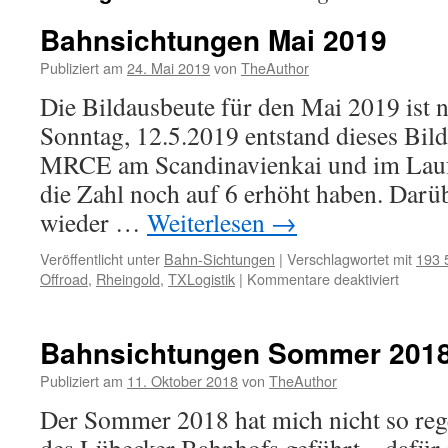
Bahnsichtungen Mai 2019
Publiziert am
24. Mai 2019
von
TheAuthor
Die Bildausbeute für den Mai 2019 ist 
Sonntag, 12.5.2019 entstand dieses Bil
MRCE am Scandinavienkai und im Laufe
die Zahl noch auf 6 erhöht haben. Darü
wieder …
Weiterlesen
→
Veröffentlicht unter
Bahn-Sichtungen
|
Verschlagwortet mit
193 
für
Offroad
,
Rheingold
,
TXLogistik
|
Kommentare deaktiviert
Bahnsi
Mai
2019
Bahnsichtungen Sommer 201
Publiziert am
11. Oktober 2018
von
TheAuthor
Der Sommer 2018 hat mich nicht so reg