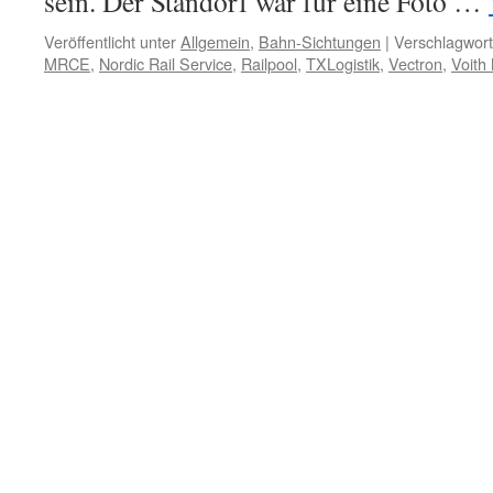
sein. Der Standorf war für eine Foto …
Veröffentlicht unter
Allgemein
,
Bahn-Sichtungen
|
Verschlagwort
MRCE
,
Nordic Rail Service
,
Railpool
,
TXLogistik
,
Vectron
,
Voith