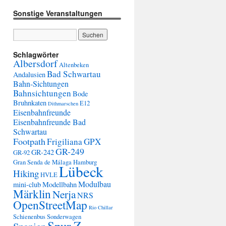
Sonstige Veranstaltungen
Schlagwörter
Albersdorf
Altenbeken
Bad Schwartau
Andalusien
Bahn-Sichtungen
Bahnsichtungen
Bode
Bruhnkaten
E12
Dithmarschen
Eisenbahnfreunde
Eisenbahnfreunde Bad
Schwartau
Footpath
Frigiliana
GPX
GR-249
GR-242
GR-92
Gran Senda de Málaga
Hamburg
Lübeck
Hiking
HVLE
Modulbau
mini-club
Modellbahn
Märklin
Nerja
NRS
OpenStreetMap
Rio Chillar
Schienenbus
Sonderwagen
Spur Z