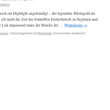
eAuthor
och ein Highlight angekündigt – der legendäre Rheingold als
ich nicht die Zeit das Eintreffen fototechnisch zu begleiten und
die Lok unpassend unter der Brücke der …
Weiterlesen
→
für
tungen
|
Verschlagwortet mit
Rheingold
|
Kommentare deaktiviert
Bahnsichtungen
–
9.
Dezember
2017