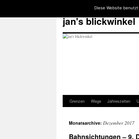
Diese Website benutzt
jan's blickwinkel
Grenzen
Wege
Jahreszeiten
U
Zum
Inhalt
Dezember 2017
Monatsarchive:
springen
Bahnsichtungen – 9. 