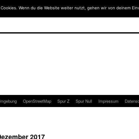
 Cookies. Wenn du die Website weiter nutzt, gehen wir von deinem Ein
mgebung
OpenStreetMap
Spur Z
Spur Null
Impressum
Datensc
Dezember 2017