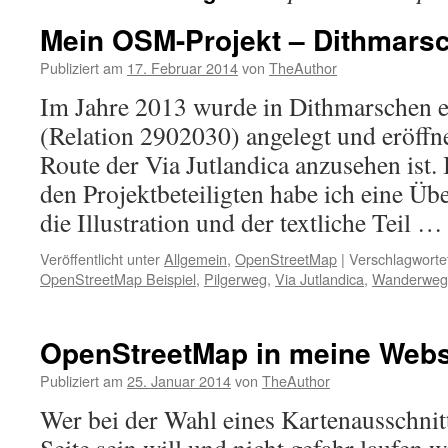
Mein OSM-Projekt – Dithmars
Publiziert am
17. Februar 2014
von
TheAuthor
Im Jahre 2013 wurde in Dithmarschen 
(Relation 2902030) angelegt und eröffnet
Route der Via Jutlandica anzusehen ist
den Projektbeteiligten habe ich eine Über
die Illustration und der textliche Teil 
Veröffentlicht unter
Allgemein
,
OpenStreetMap
|
Verschlagwortet
OpenStreetMap Beispiel
,
Pilgerweg
,
Via Jutlandica
,
Wanderweg
OpenStreetMap in meine Webs
Publiziert am
25. Januar 2014
von
TheAuthor
Wer bei der Wahl eines Kartenausschnitt