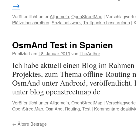
→
Veröffentlicht unter
Allgemein
,
OpenStreetMap
|
Verschlagwortet
Plätze beschreiben
,
Sozialnetzwork
,
Treffpunkte beschreiben
|
K
OsmAnd Test in Spanien
Publiziert am
18. Januar 2013
von
TheAuthor
Ich habe aktuell einen Blog im Rahme
Projektes, zum Thema offline-Routing
OsmAnd unter Android, veröffentlicht. D
unter blog.openstreetmap.de
Veröffentlicht unter
Allgemein
,
OpenStreetMap
|
Verschlagwortet
OpenStreetMap
,
OsmAnd
,
Routing
,
Test
|
Kommentare deaktivi
←
Ältere Beiträge