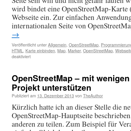
Seite sein will und nicht gefahr laufen 
wird bindet eine OpenStreetMap-Karte 
Webseite ein. Zur einfachen Anwendung
internationalen Seite von OpenStreetM
→
Veröffentlicht unter
Allgemein
,
OpenStreetMap
,
Programmierun
HTML
,
Karte einbinden
,
Map
,
Marker
,
OpenStreetMap
,
Webseit
für
deaktiviert
OpenStreetMap
in
meine
OpenStreetMap – mit wenigen 
Webseite
Projekt unterstützen
einbinden
Publiziert am
13. Dezember 2013
von
TheAuthor
Kürzlich hatte ich an dieser Stelle die 
OpenStreetMap-Hauptseite beschrieben
anderen zu teilen. Zum Beispiel für Ve