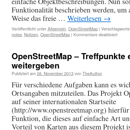
einfache Objektbeschreibungen. Nun sol
Funktionalität beschrieben werden, um 
Weise das freie …
Weiterlesen
→
Veröffentlicht unter
Allgemein
,
OpenStreetMap
|
Verschlagwortet
für
notes
,
Notizen
,
OpenStreetMap
|
Kommentare deaktiviert
OpenS
–
mit
OpenStreetMap – Treffpunkte 
wenig
weitergeben
Schrit
das
Publiziert am
26. November 2013
von
TheAuthor
Projek
unters
Für verschiedene Aufgaben kann es wich
Ortsangaben mitzuteilen. Das Projekt O
auf seiner internationalen Startseite
(http://www.openstreetmap.org) hierfür 
Funktion, die dieses auf einfache Art u
Vorteil von Karten aus diesem Projekt 