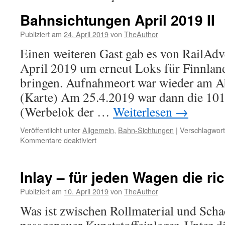
Bahnsichtungen April 2019 II
Publiziert am
24. April 2019
von
TheAuthor
Einen weiteren Gast gab es von RailAdv
April 2019 um erneut Loks für Finnlan
bringen. Aufnahmeort war wieder am A
(Karte) Am 25.4.2019 war dann die 101
(Werbelok der …
Weiterlesen
→
Veröffentlicht unter
Allgemein
,
Bahn-Sichtungen
|
Verschlagwort
für
Kommentare deaktiviert
Bahnsichtungen
April
2019
Inlay – für jeden Wagen die ri
II
Publiziert am
10. April 2019
von
TheAuthor
Was ist zwischen Rollmaterial und Schac