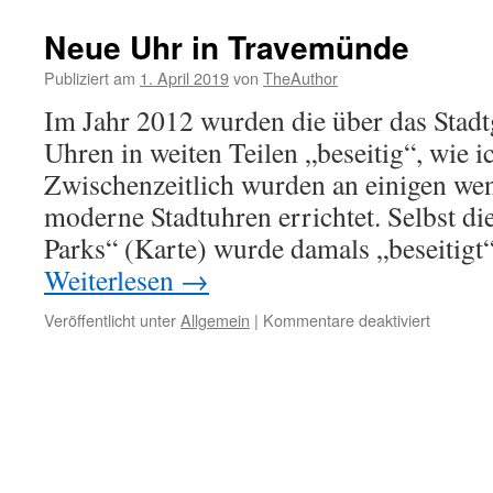
April
2019
Neue Uhr in Travemünde
Publiziert am
1. April 2019
von
TheAuthor
Im Jahr 2012 wurden die über das Stadtg
Uhren in weiten Teilen „beseitig“, wie ic
Zwischenzeitlich wurden an einigen wen
moderne Stadtuhren errichtet. Selbst di
Parks“ (Karte) wurde damals „beseitig
Weiterlesen
→
für
Veröffentlicht unter
Allgemein
|
Kommentare deaktiviert
Neue
Uhr
in
Travemü