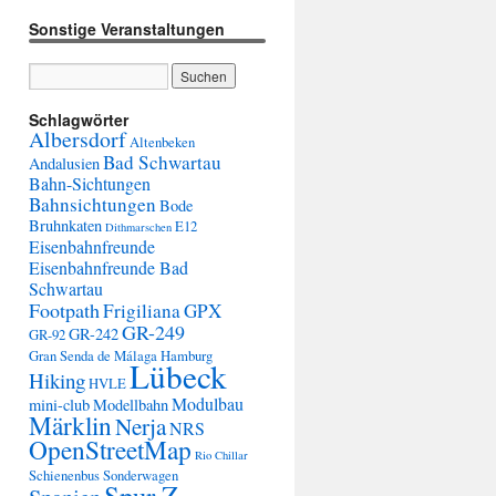
Sonstige Veranstaltungen
Schlagwörter
Albersdorf
Altenbeken
Bad Schwartau
Andalusien
Bahn-Sichtungen
Bahnsichtungen
Bode
Bruhnkaten
E12
Dithmarschen
Eisenbahnfreunde
Eisenbahnfreunde Bad
Schwartau
Footpath
Frigiliana
GPX
GR-249
GR-242
GR-92
Gran Senda de Málaga
Hamburg
Lübeck
Hiking
HVLE
Modulbau
mini-club
Modellbahn
Märklin
Nerja
NRS
OpenStreetMap
Rio Chillar
Schienenbus
Sonderwagen
Spur Z