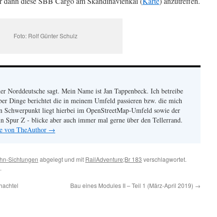
ar dann diese SBB Cargo am Skandinavienkai (
Karte
) anzutreffen.
Foto: Rolf Günter Schulz
r Norddeutsche sagt. Mein Name ist Jan Tappenbeck. Ich betreibe
ber Dinge berichtet die in meinem Umfeld passieren bzw. die mich
in Schwerpunkt liegt hierbei im OpenStreetMap-Umfeld sowie der
n Spur Z - blicke aber auch immer mal gerne über den Tellerrand.
äge von TheAuthor
→
hn-Sichtungen
abgelegt und mit
RailAdventure;Br 183
verschlagwortet.
.
hachtel
Bau eines Modules II – Teil 1 (März-April 2019)
→