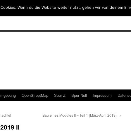
 Cookies. Wenn du die Website weiter nutzt, gehen wir von deinem Ein
mgebung
OpenStreetMap
Spur Z
Spur Null
Impressum
Datensc
hachtel
Bau eines Modules II – Teil 1 (März-April 2019)
→
2019 II