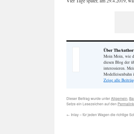
Vier Tage später, am 29.4.2019, w
Über TheAuthor
Moin Moin, wie de
diesen Blog der ü
interessieren. Me
Modelleisenbahn i
Zeige alle Beitr
Dieser Beitrag wurde unter
Allgemein
,
Ba
Setze ein Lesezeichen auf den
Permalink
←
Inlay – für jeden Wagen die richtige Sc