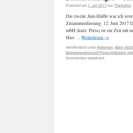
Publiziert am
1. Juli 2017
von
TheAuthor
Die zweite Juni-Hälfte war ich ver
Zusammenfassung. 12. Juni 2017 Di
mbH (kurz: Press) ist zur Zeit mit 
Hier …
Weiterlesen
→
Veröffentlicht unter
Allgemein
,
Bahn-Sich
Betriebsgesellschaft Pressnitztalbahn m
für
Kommentare deaktiviert
Bahnsichtungen
–
Juni
2017