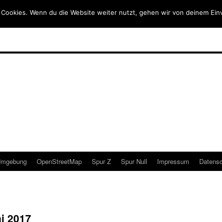
 Cookies. Wenn du die Website weiter nutzt, gehen wir von deinem Ein
mgebung
OpenStreetMap
Spur Z
Spur Null
Impressum
Datensc
i 2017