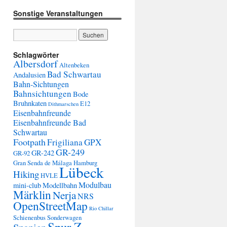
Sonstige Veranstaltungen
Schlagwörter
Albersdorf
Altenbeken
Bad Schwartau
Andalusien
Bahn-Sichtungen
Bahnsichtungen
Bode
Bruhnkaten
E12
Dithmarschen
Eisenbahnfreunde
Eisenbahnfreunde Bad
Schwartau
Footpath
Frigiliana
GPX
GR-249
GR-242
GR-92
Gran Senda de Málaga
Hamburg
Lübeck
Hiking
HVLE
Modulbau
mini-club
Modellbahn
Märklin
Nerja
NRS
OpenStreetMap
Rio Chillar
Schienenbus
Sonderwagen
Spur Z