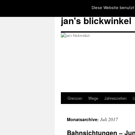
Diese Website benutzt
jan's blickwinkel
Grenzen
Wege
Jahreszeiten
U
Zum
Inhalt
Juli 2017
Monatsarchive:
springen
Bahnsichtungen – Jun