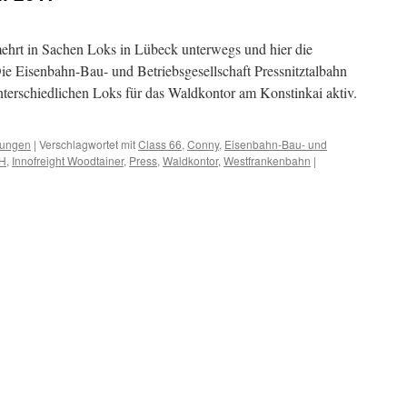
mehrt in Sachen Loks in Lübeck unterwegs und hier die
e Eisenbahn-Bau- und Betriebsgesellschaft Pressnitztalbahn
unterschiedlichen Loks für das Waldkontor am Konstinkai aktiv.
tungen
|
Verschlagwortet mit
Class 66
,
Conny
,
Eisenbahn-Bau- und
bH
,
Innofreight Woodtainer
,
Press
,
Waldkontor
,
Westfrankenbahn
|