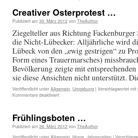
Creativer Osterprotest …
Publiziert am
30. März 2012
von
TheAuthor
Ziegelteller aus Richtung Fackenburger
die Nicht-Lübecker: Alljährliche wird 
Lübeck von den „ewig gestrigen“ zu Pr
Form eines Trauermarsches) missbrauch
Bevölkerung zeigte mit entsprechenden
sie diese Ansichten nicht unterstützt. 
Veröffentlicht unter
Allgemein
,
Umgebung
|
Verschlagwortet mit
für
Kommentare deaktiviert
Creativer
Osterprotest
…
Frühlingsboten …
Publiziert am
26. März 2012
von
TheAuthor
Veröffentlicht unter
Allgemein
,
Home
,
Jahreszeiten
|
Verschlagwo