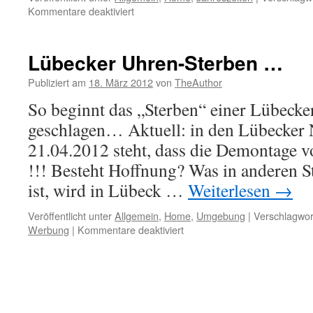
für
Kommentare deaktiviert
Frühlingsboten
…
Lübecker Uhren-Sterben …
Publiziert am
18. März 2012
von
TheAuthor
So beginnt das „Sterben“ einer Lübecke
geschlagen… Aktuell: in den Lübecker
21.04.2012 steht, dass die Demontage vo
!!! Besteht Hoffnung? Was in anderen S
ist, wird in Lübeck …
Weiterlesen
→
Veröffentlicht unter
Allgemein
,
Home
,
Umgebung
|
Verschlagwor
für
Werbung
|
Kommentare deaktiviert
Lübecker
Uhren-
Sterben
…