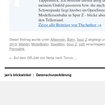
Tappenbeck. Ich betreibe diesen Blog de
meinem Umfeld passieren bzw. die mich 
Schwerpunkt liegt hierbei im OpenStre
Modelleisenbahn in Spur Z - blicke abe
den Tellerrand.
Zeige alle Beiträge von TheAuthor
→
Dieser Beitrag wurde unter
Allgemein
,
Bahn
,
Spur Z
abgelegt u
2015
,
Märklin
,
Modellbahn
,
Spedition
,
Spur Z
,
zotti
verschlagwor
Permalink
.
←
Auf dem GR-249 von Nerja nach Torrox …
jan's blickwinkel
Datenschutzerklärung