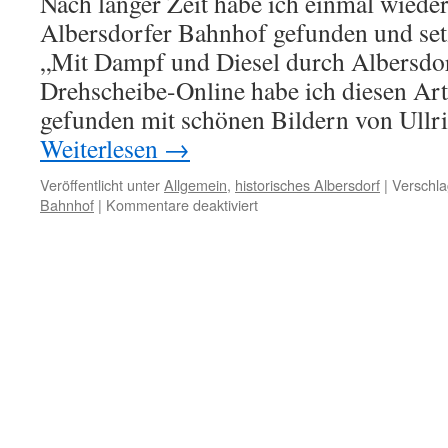
Nach langer Zeit habe ich einmal wiede
Albersdorfer Bahnhof gefunden und set
„Mit Dampf und Diesel durch Albersdorf
Drehscheibe-Online habe ich diesen Art
gefunden mit schönen Bildern von Ullr
Weiterlesen
→
Veröffentlicht unter
Allgemein
,
historisches Albersdorf
|
Verschla
für
Bahnhof
|
Kommentare deaktiviert
Mit
Dampf
und
Diesel
durch
Albersdorf
(Update
05/2021)