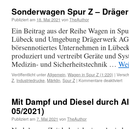
Sonderwagen Spur Z – Dräger
Publiziert am
18. Mai 2021
von
TheAuthor
Ein Beitrag aus der Reihe Wagen in Spu
Lübeck und Umgebung Drägerwerk AG 
börsennotiertes Unternehmen in Lübeck.
produziert und vertreibt Geräte und Sy
Medizin- und Sicherheitstechnik …
Wei
Veröffentlicht unter
Allgemein
,
Wagen in Spur Z (1:220)
|
Versch
für
Z
,
Industriedrucke
,
Märklin
,
Spur Z
|
Kommentare deaktiviert
So
Spu
Z
Mit Dampf und Diesel durch A
–
05/2021)
Drä
Publiziert am
7. Mai 2021
von
TheAuthor