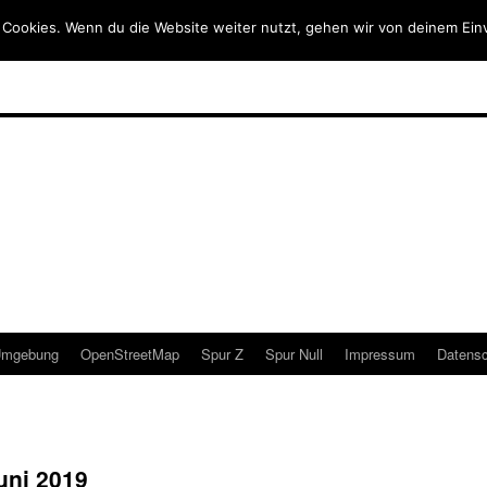
 Cookies. Wenn du die Website weiter nutzt, gehen wir von deinem Ein
mgebung
OpenStreetMap
Spur Z
Spur Null
Impressum
Datensc
uni 2019