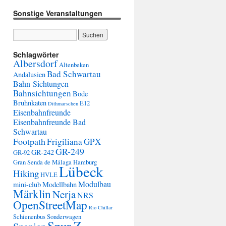
Sonstige Veranstaltungen
Schlagwörter
Albersdorf
Altenbeken
Bad Schwartau
Andalusien
Bahn-Sichtungen
Bahnsichtungen
Bode
Bruhnkaten
E12
Dithmarschen
Eisenbahnfreunde
Eisenbahnfreunde Bad
Schwartau
Footpath
Frigiliana
GPX
GR-249
GR-242
GR-92
Gran Senda de Málaga
Hamburg
Lübeck
Hiking
HVLE
Modulbau
mini-club
Modellbahn
Märklin
Nerja
NRS
OpenStreetMap
Rio Chillar
Schienenbus
Sonderwagen
Spur Z