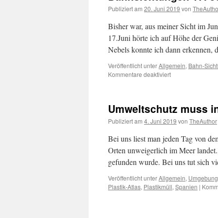
Publiziert am
20. Juni 2019
von
TheAutho
Bisher war, aus meiner Sicht im Ju
17.Juni hörte ich auf Höhe der Gen
Nebels konnte ich dann erkennen, 
Veröffentlicht unter
Allgemein
,
Bahn-Sich
für
Kommentare deaktiviert
Bahnsichtungen
17.
Juni
Umweltschutz muss i
2019
Publiziert am
4. Juni 2019
von
TheAuthor
Bei uns liest man jeden Tag von dem
Orten unweigerlich im Meer landet.
gefunden wurde. Bei uns tut sich 
Veröffentlicht unter
Allgemein
,
Umgebung
Plastik-Atlas
,
Plastikmüll
,
Spanien
|
Komme