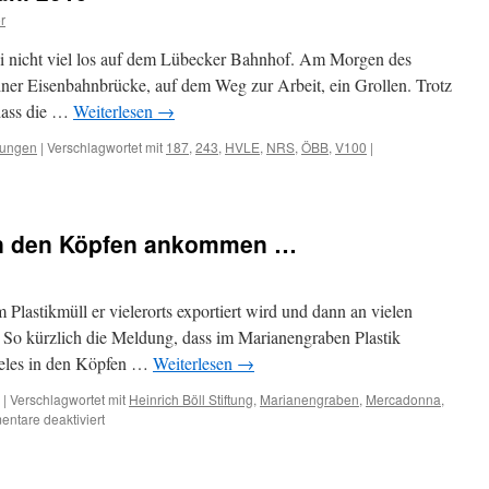
r
ni nicht viel los auf dem Lübecker Bahnhof. Am Morgen des
iner Eisenbahnbrücke, auf dem Weg zur Arbeit, ein Grollen. Trotz
dass die …
Weiterlesen
→
tungen
|
Verschlagwortet mit
187
,
243
,
HVLE
,
NRS
,
ÖBB
,
V100
|
n den Köpfen ankommen …
 Plastikmüll er vielerorts exportiert wird und dann an vielen
 So kürzlich die Meldung, dass im Marianengraben Plastik
vieles in den Köpfen …
Weiterlesen
→
|
Verschlagwortet mit
Heinrich Böll Stiftung
,
Marianengraben
,
Mercadonna
,
für
ntare deaktiviert
Umweltschutz
muss
in