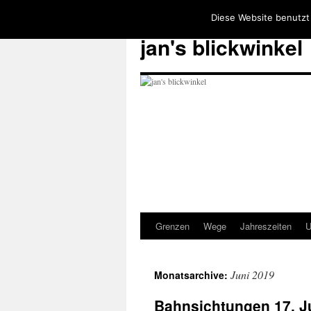
Diese Website benutzt
jan's blickwinkel
Grenzen
Wege
Jahreszeiten
U
Zum
Inhalt
Juni 2019
Monatsarchive:
springen
Bahnsichtungen 17. J