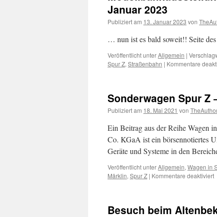
Januar 2023
Publiziert am
13. Januar 2023
von
TheAu
… nun ist es bald soweit!! Seite des
Veröffentlicht unter
Allgemein
|
Verschlagw
Spur Z
,
Straßenbahn
|
Kommentare deakti
Sonderwagen Spur Z –
Publiziert am
18. Mai 2021
von
TheAutho
Ein Beitrag aus der Reihe Wagen
Co. KGaA ist ein börsennotiertes U
Geräte und Systeme in den Bereich
Veröffentlicht unter
Allgemein
,
Wagen in S
f
Märklin
,
Spur Z
|
Kommentare deaktiviert
S
S
Z
Besuch beim Altenbek
–