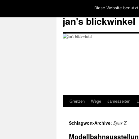
Diese Website benutzt
jan's blickwinkel
Grenzen
Wege
Jahreszeiten
U
Zum
Inhalt
Spur Z
Schlagwort-Archive:
springen
Modellbahnausstellun