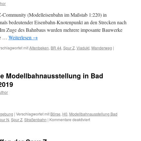
räger
hor
ur-Z-Community (Modelleisenbahn im Maßstab 1:220) in
emals bedeutender Eisenbahn-Knotenpunkt an den Strecken nach
. Im Zuge des Bahnbaus wurden mehrere imposante Bauwerke
ste …
Weiterlesen
→
rschlagwortet mit
Altenbeken
,
BR 44
,
Spur Z
,
Viadukt
,
Wanderweg
|
ße Modellbahnausstellung in Bad
2019
thor
gebung
|
Verschlagwortet mit
Börse
,
H0
,
Modellbahnausstellung Bad
für
pur N
,
Spur Z
,
Straßenbahn
|
Kommentare deaktiviert
Save
the
Date