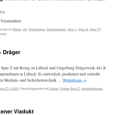
thor
 Veranstalters
ortet mit
Börse
,
H0
,
Schmalspur
,
Sonderwagen
,
Spur 1
,
Spur N
,
Spur TT
,
für
viert
Modellbahnausstellung
mit
Börse
 Dräger
in
Bad
r
Schwartau
am
 in Spur Z mit Bezug zu Lübeck und Umgebung Drägerwerk AG &
21./22.
nternehmen in Lübeck. Es entwickelt, produziert und vertreibt
Januar
en Medizin- und Sicherheitstechnik …
Weiterlesen
→
2023
pur Z (1:220)
|
Verschlagwortet mit
Dräger
,
Dräger Spur Z
,
Industriedrucke
,
ür
onderwagen
pur
ener Viadukt