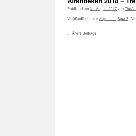
Altenbeken 2018 – Tre
Publiziert am
31. August 2017
von
TheAu
Veröffentlicht unter
Allgemein
,
Spur Z
|
Ve
←
Ältere Beiträge