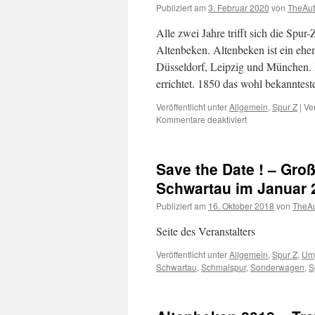
D
Publiziert am
3. Februar 2020
von
TheAut
Alle zwei Jahre trifft sich die Sp
Altenbeken. Altenbeken ist ein eh
Düsseldorf, Leipzig und München
errichtet. 1850 das wohl bekannte
Veröffentlicht unter
Allgemein
,
Spur Z
|
Ve
für
Kommentare deaktiviert
Besuch
beim
Altenbekener
Save the Date ! – Gro
Viadukt
Schwartau im Januar 
Publiziert am
16. Oktober 2018
von
TheAu
Seite des Veranstalters
Veröffentlicht unter
Allgemein
,
Spur Z
,
Um
Schwartau
,
Schmalspur
,
Sonderwagen
,
S