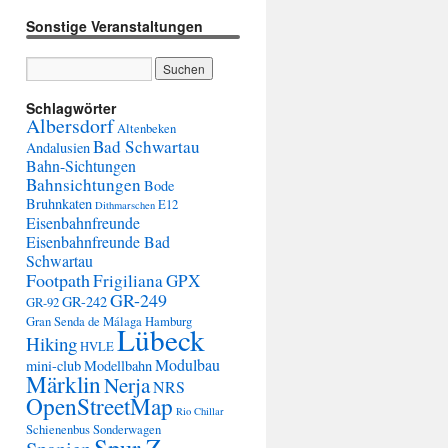
Sonstige Veranstaltungen
Schlagwörter
Albersdorf
Altenbeken
Bad Schwartau
Andalusien
Bahn-Sichtungen
Bahnsichtungen
Bode
Bruhnkaten
E12
Dithmarschen
Eisenbahnfreunde
Eisenbahnfreunde Bad
Schwartau
Footpath
Frigiliana
GPX
GR-249
GR-242
GR-92
Gran Senda de Málaga
Hamburg
Lübeck
Hiking
HVLE
Modulbau
mini-club
Modellbahn
Märklin
Nerja
NRS
OpenStreetMap
Rio Chillar
Schienenbus
Sonderwagen
Spur Z