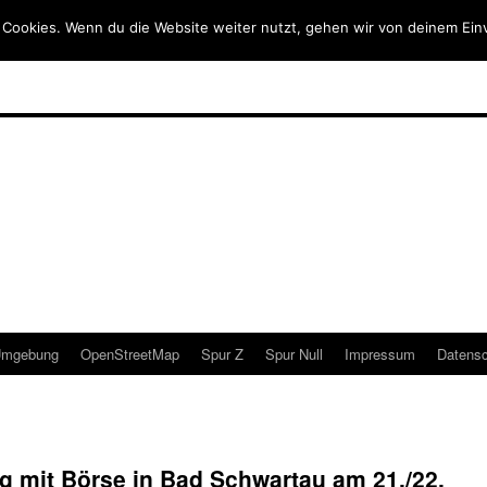
 Cookies. Wenn du die Website weiter nutzt, gehen wir von deinem Ein
mgebung
OpenStreetMap
Spur Z
Spur Null
Impressum
Datensc
g mit Börse in Bad Schwartau am 21./22.