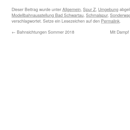
Dieser Beitrag wurde unter
Allgemein
,
Spur Z
,
Umgebung
abgel
Modellbahnausstellung Bad Schwartau
,
Schmalspur
,
Sonderwa
verschlagwortet. Setze ein Lesezeichen auf den
Permalink
.
←
Bahnsichtungen Sommer 2018
Mit Dampf 