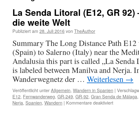
La Senda Litoral (E12, GR 92)
die weite Welt
Publiziert am
28. Juli 2016
von
TheAuthor
Summary The Long Distance Path E12 w
(Spain) to Salerno (Italy) near the Medi
Andalusia this part is called „La Senda
is labeled between Manilva and Nerja. 
Wanderwegnetz der …
Weiterlesen
→
Veröffentlicht unter
Allgemein
,
Wandern in Spanien
|
Verschlagw
E12
,
Fernwanderweg
,
GR-249
,
GR-92
,
Gran Senda de Málaga
für
Nerja
,
Spanien
,
Wandern
|
Kommentare deaktiviert
La
Senda
Litoral
(E12,
GR