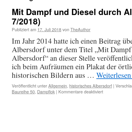
Mit Dampf und Diesel durch A
7/2018)
Publiziert am
17. Juli 2018
von
TheAuthor
Im Jahr 2014 hatte ich einen Beitrag ü
Albersdorf unter dem Titel „Mit Dampf
Albersdorf“ an dieser Stelle veröffentli
ich beim Aufräumen ein Plakat der ört
historischen Bildern aus …
Weiterlese
Veröffentlicht unter
Allgemein
,
historisches Albersdorf
|
Verschla
für
Baureihe 50
,
Dampflok
|
Kommentare deaktiviert
Mit
Dampf
und
Diesel
durch
Albersdorf