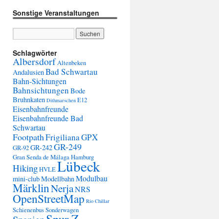
Sonstige Veranstaltungen
Schlagwörter
Albersdorf
Altenbeken
Bad Schwartau
Andalusien
Bahn-Sichtungen
Bahnsichtungen
Bode
Bruhnkaten
E12
Dithmarschen
Eisenbahnfreunde
Eisenbahnfreunde Bad
Schwartau
Footpath
Frigiliana
GPX
GR-249
GR-242
GR-92
Gran Senda de Málaga
Hamburg
Lübeck
Hiking
HVLE
Modulbau
mini-club
Modellbahn
Märklin
Nerja
NRS
OpenStreetMap
Rio Chillar
Schienenbus
Sonderwagen
Spur Z