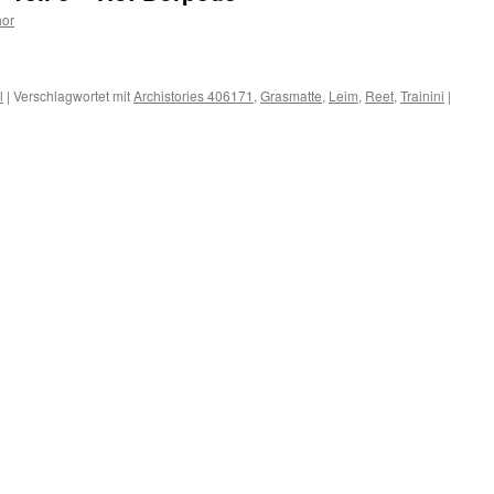
hor
l
|
Verschlagwortet mit
Archistories 406171
,
Grasmatte
,
Leim
,
Reet
,
Trainini
|