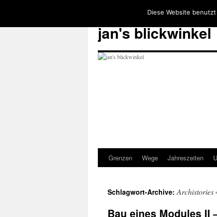
Diese Website benutzt
jan's blickwinkel
Grenzen
Wege
Jahreszeiten
U
Zum
Inhalt
Archistories
Schlagwort-Archive:
springen
Bau eines Modules II –