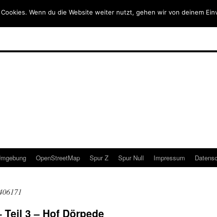
 Cookies. Wenn du die Website weiter nutzt, gehen wir von deinem Ein
mgebung
OpenStreetMap
Spur Z
Spur Null
Impressum
Datensc
 406171
 Teil 3 – Hof Dörpede