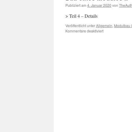
Publiziert am
4. Januar 2020
von
TheAut
> Teil 4 – Details
Veröffentlicht unter
Allgemein
,
Modulbau l
für
Kommentare deaktiviert
Bau
eines
Modules
II
–
Teil
3
–
Hof
Dörpede