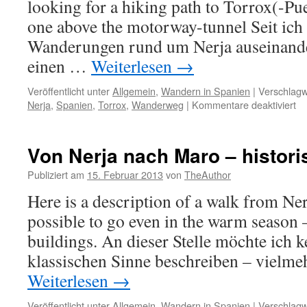
looking for a hiking path to Torrox(-Pu
one above the motorway-tunnel Seit ich
Wanderungen rund um Nerja auseinander
einen …
Weiterlesen
→
Veröffentlicht unter
Allgemein
,
Wandern in Spanien
|
Verschlagw
für
Nerja
,
Spanien
,
Torrox
,
Wanderweg
|
Kommentare deaktiviert
Ei
To
…
Von Nerja nach Maro – histori
Publiziert am
15. Februar 2013
von
TheAuthor
Here is a description of a walk from Ne
possible to go even in the warm season –
buildings. An dieser Stelle möchte ich
klassischen Sinne beschreiben – vielme
Weiterlesen
→
Veröffentlicht unter
Allgemein
,
Wandern in Spanien
|
Verschlagw