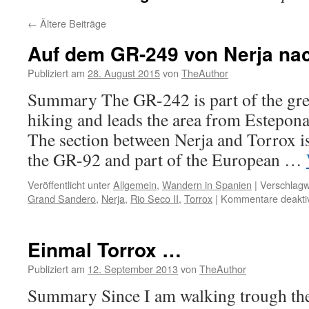
←
Ältere Beiträge
Auf dem GR-249 von Nerja na
Publiziert am
28. August 2015
von
TheAuthor
Summary The GR-242 is part of the gre
hiking and leads the area from Estepona
The section between Nerja and Torrox is
the GR-92 and part of the European …
Veröffentlicht unter
Allgemein
,
Wandern in Spanien
|
Verschlagw
Grand Sandero
,
Nerja
,
Rio Seco II
,
Torrox
|
Kommentare deaktiv
Einmal Torrox …
Publiziert am
12. September 2013
von
TheAuthor
Summary Since I am walking trough the