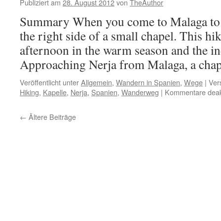
Übersich
Publiziert am
28. August 2012
von
TheAuthor
Summary When you come to Malaga to N
the right side of a small chapel. This hik
afternoon in the warm season and the in
Approaching Nerja from Malaga, a ch
Veröffentlicht unter
Allgemein
,
Wandern in Spanien
,
Wege
|
Ver
Hiking
,
Kapelle
,
Nerja
,
Spanien
,
Wanderweg
|
Kommentare deakt
←
Ältere Beiträge