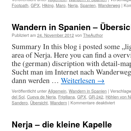
Footpath
,
GPX
,
Hiking
,
Maro
,
Nerja
,
Spanien
,
Wanderweg
|
Kom
Wandern in Spanien – Übersic
Publiziert am
24. November 2012
von
TheAuthor
Summary In this blog i posted some „li
area of Nerja. Here you can find a over
the (german) discription with detail-m
Sucht man im Internet nach Wanderweg
dann werden …
Weiterlesen
→
Veröffentlicht unter
Allgemein
,
Wandern in Spanien
|
Verschlagw
del Sol
,
Cueva de Nerja
,
Frigiliana
,
GPX
,
GR-242
,
Höhlen von N
für
Sandero
,
Übersicht
,
Wandern
|
Kommentare deaktiviert
Wander
in
Spanien
Nerja – die kleine Kapelle
–