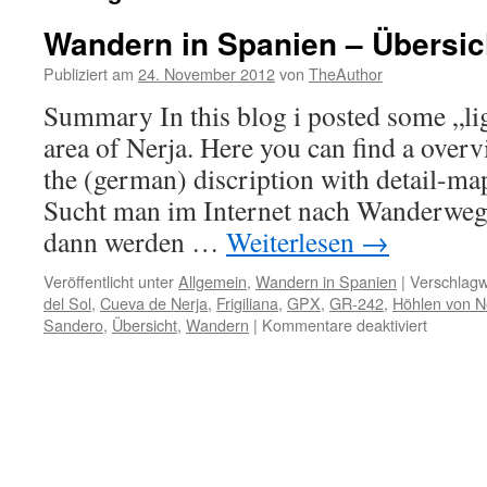
Wandern in Spanien – Übersic
Publiziert am
24. November 2012
von
TheAuthor
Summary In this blog i posted some „li
area of Nerja. Here you can find a over
the (german) discription with detail-m
Sucht man im Internet nach Wanderweg
dann werden …
Weiterlesen
→
Veröffentlicht unter
Allgemein
,
Wandern in Spanien
|
Verschlagw
del Sol
,
Cueva de Nerja
,
Frigiliana
,
GPX
,
GR-242
,
Höhlen von N
für
Sandero
,
Übersicht
,
Wandern
|
Kommentare deaktiviert
Wander
in
Spanien
–
Übersich