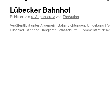
Lübecker Bahnhof
Publiziert am
9. August 2013
von
TheAuthor
Veröffentlicht unter
Allgemein
,
Bahn-Sichtungen
,
Umgebung
|
V
Lübecker Bahnhof
,
Rangieren
,
Wasserturm
|
Kommentare deakti