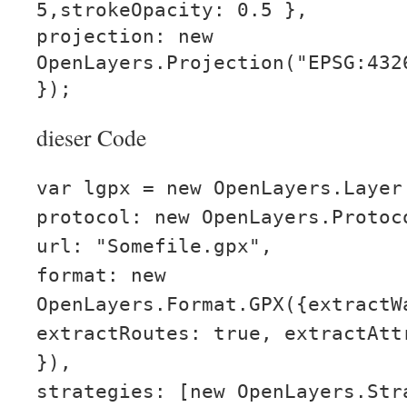
5,strokeOpacity: 0.5 },
projection: new
OpenLayers.Projection("EPSG:432
});
dieser Code
var lgpx = new OpenLayers.Layer
protocol: new OpenLayers.Protoc
url: "Somefile.gpx",
format: new
OpenLayers.Format.GPX({extractW
extractRoutes: true, extractAtt
}),
strategies: [new OpenLayers.Str