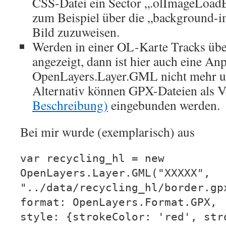
CSS-Datei ein Sector „.olImageLoad
zum Beispiel über die „background-i
Bild zuzuweisen.
Werden in einer OL-Karte Tracks ü
angezeigt, dann ist hier auch eine An
OpenLayers.Layer.GML nicht mehr un
Alternativ können GPX-Dateien als 
Beschreibung)
eingebunden werden.
Bei mir wurde (exemplarisch) aus
var recycling_hl = new
OpenLayers.Layer.GML("XXXXX",
"../data/recycling_hl/border.gp
format: OpenLayers.Format.GPX,
style: {strokeColor: 'red', str