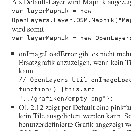
Als Default-Layer wird Mapnik angezeig
var layerMapnik = new
OpenLayers.Layer.OSM.Mapnik("Ma
wird somit
var layerMapnik = new OpenLayer
onImageLoadError gibt es nicht mehr
Ersatzgrafik anzuzeigen, wenn kein Ti
kann.
// OpenLayers.Util.onImageLoa
function() {this.src =
"../grafiken/empty.png"};
OL 2.12 zeigt per Default eine pinkf
kein Tile ausgeliefert werden kann. So
benutzerdefinierte Grafik angezeigt w