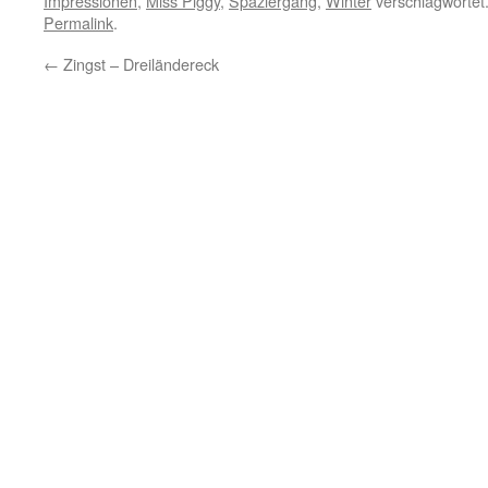
Impressionen
,
Miss Piggy
,
Spaziergang
,
Winter
verschlagwortet
Permalink
.
←
Zingst – Dreiländereck