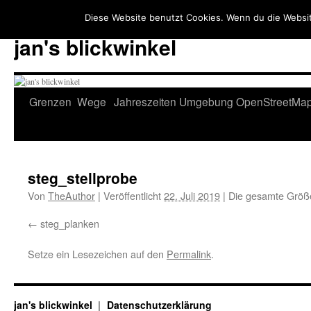
Diese Website benutzt Cookies. Wenn du die Websit
jan's blickwinkel
Zum
Grenzen
Wege
Jahreszeiten
Umgebung
OpenStreetMa
Inhalt
springen
steg_stellprobe
Von
TheAuthor
|
Veröffentlicht
22. Juli 2019
|
Die gesamte Größ
steg_planken
Setze ein Lesezeichen auf den
Permalink
.
jan's blickwinkel
Datenschutzerklärung