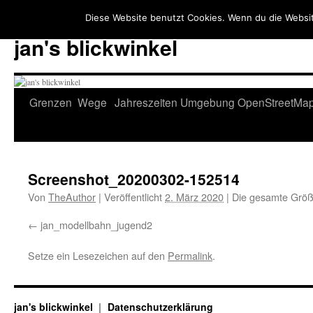
Diese Website benutzt Cookies. Wenn du die Websit
jan's blickwinkel
Zum
Grenzen
Wege
Jahreszeiten
Umgebung
OpenStreetMa
Inhalt
springen
Screenshot_20200302-152514
Von
TheAuthor
|
Veröffentlicht
2. März 2020
|
Die gesamte Größ
jan_modellbahn_jugend2
Setze ein Lesezeichen auf den
Permalink
.
jan's blickwinkel
Datenschutzerklärung