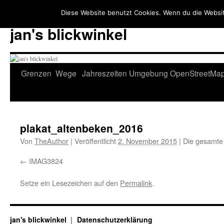
Diese Website benutzt Cookies. Wenn du die Websit
jan's blickwinkel
Zum
Grenzen
Wege
Jahreszeiten
Umgebung
OpenStreetMa
Inhalt
springen
plakat_altenbeken_2016
Von
TheAuthor
|
Veröffentlicht
2. November 2015
|
Die gesamte
IMAG3824
Setze ein Lesezeichen auf den
Permalink
.
jan's blickwinkel
Datenschutzerklärung