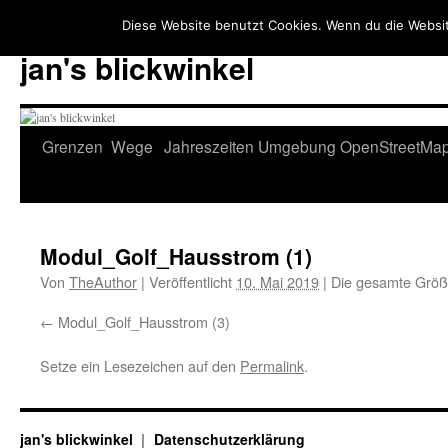
Diese Website benutzt Cookies. Wenn du die Websit
jan's blickwinkel
Zum
Grenzen
Wege
Jahreszeiten
Umgebung
OpenStreetMa
Inhalt
springen
Modul_Golf_Hausstrom (1)
Von
TheAuthor
|
Veröffentlicht
10. Mai 2019
|
Die gesamte Größ
Modul_Golf_Hausstrom (3)
Setze ein Lesezeichen auf den
Permalink
.
jan's blickwinkel
Datenschutzerklärung