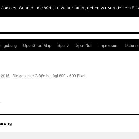
 Cookies. Wenn du die Website weiter nutzt, gehen wir von deinem Ein
mgebung
OpenStreetMap
Spur Z
Spur Null
Impressum
Datensc
r 2016
|
Die gesamte Größe beträgt
800 × 600
Pixel
.
lärung