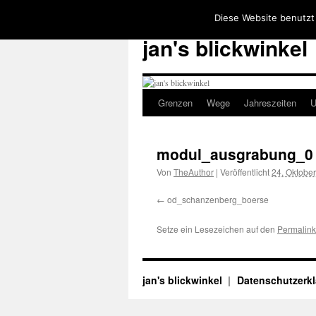
Diese Website benutzt
jan's blickwinkel
Grenzen
Wege
Jahreszeiten
U
Zum
Inhalt
modul_ausgrabung_0
springen
Von
TheAuthor
|
Veröffentlicht
24. Oktobe
od_schanzenberg_boerse
Setze ein Lesezeichen auf den
Permalink
jan's blickwinkel
Datenschutzerk