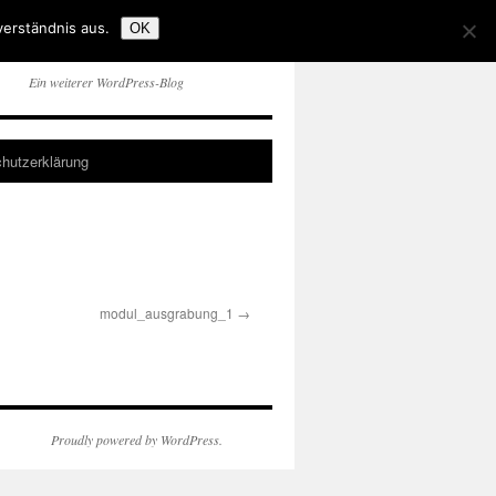
verständnis aus.
OK
Ein weiterer WordPress-Blog
hutzerklärung
modul_ausgrabung_1
Proudly powered by WordPress.