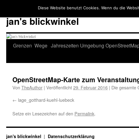
Diese Website benutzt Cookies. Wenn du die Websit
jan's blickwinkel
Zum
Grenzen
Wege
Jahreszeiten
Umgebung
OpenStreetMa
Inhalt
springen
OpenStreetMap-Karte zum Veranstaltun
Von
TheAuthor
|
Veröffentlicht
29. Februar 2016
|
Die gesamte 
lage_gotthard-kuehl-luebeck
Setze ein Lesezeichen auf den
Permalink
.
jan's blickwinkel
Datenschutzerklärung