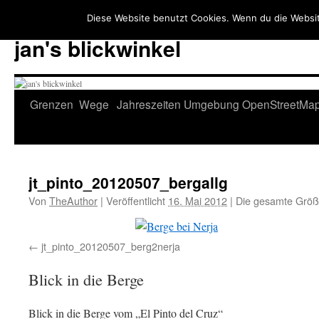
Diese Website benutzt Cookies. Wenn du die Websit
jan's blickwinkel
Zum
Grenzen
Wege
Jahreszeiten
Umgebung
OpenStreetMa
Inhalt
springen
jt_pinto_20120507_bergallg
Von
TheAuthor
|
Veröffentlicht
16. Mai 2012
|
Die gesamte Größ
jt_pinto_20120507_berg2nerja
Blick in die Berge
Blick in die Berge vom „El Pinto del Cruz“