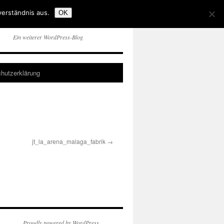
verständnis aus.
OK
Ein weiterer WordPress-Blog
hutzerklärung
jt_la_arena_malaga_fabrik
Proudly powered by WordPress.