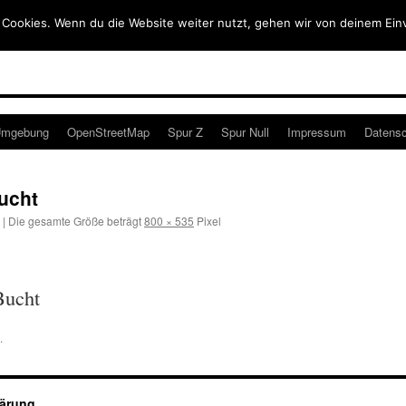
 Cookies. Wenn du die Website weiter nutzt, gehen wir von deinem Ein
mgebung
OpenStreetMap
Spur Z
Spur Null
Impressum
Datensc
ucht
|
Die gesamte Größe beträgt
800 × 535
Pixel
Bucht
.
lärung