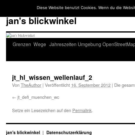
Diese Website benutzt Cookies. Wenn du die Websit
jan's blickwinkel
Zum
Grenzen
Wege
Jahreszeiten
Umgebung
OpenStreetMa
Inhalt
springen
jt_hl_wissen_wellenlauf_2
Von
TheAuthor
|
Veröffentlicht
16. September 2012
|
Die gesamt
jt_defi_muenchen_wc
Setze ein Lesezeichen auf den
Permalink
.
jan's blickwinkel
Datenschutzerklärung