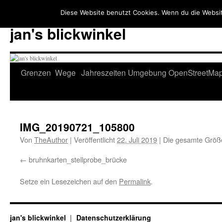
Diese Website benutzt Cookies. Wenn du die Websit
jan's blickwinkel
Zum
Grenzen
Wege
Jahreszeiten
Umgebung
OpenStreetMa
Inhalt
springen
IMG_20190721_105800
Von
TheAuthor
|
Veröffentlicht
22. Juli 2019
|
Die gesamte Größ
bruhnkarten_stellprobe_brücke
Setze ein Lesezeichen auf den
Permalink
.
jan's blickwinkel
Datenschutzerklärung