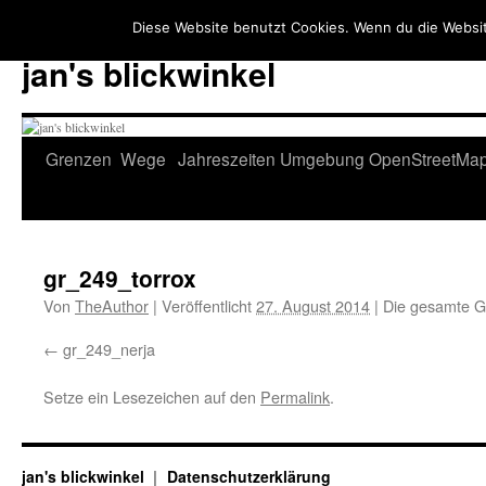
Diese Website benutzt Cookies. Wenn du die Websit
jan's blickwinkel
Zum
Grenzen
Wege
Jahreszeiten
Umgebung
OpenStreetMa
Inhalt
springen
gr_249_torrox
Von
TheAuthor
|
Veröffentlicht
27. August 2014
|
Die gesamte G
gr_249_nerja
Setze ein Lesezeichen auf den
Permalink
.
jan's blickwinkel
Datenschutzerklärung