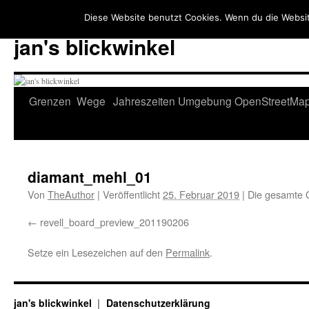
Diese Website benutzt Cookies. Wenn du die Websit
jan's blickwinkel
Zum
Grenzen
Wege
Jahreszeiten
Umgebung
OpenStreetMa
Inhalt
springen
diamant_mehl_01
Von
TheAuthor
|
Veröffentlicht
25. Februar 2019
|
Die gesamte 
revell_board_preview_201190206
Setze ein Lesezeichen auf den
Permalink
.
jan's blickwinkel
Datenschutzerklärung