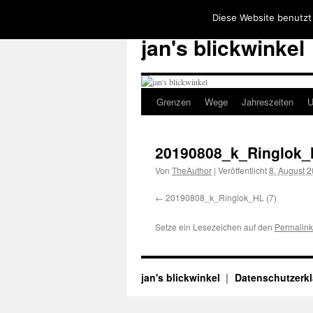
Diese Website benutzt
jan's blickwinkel
Grenzen
Wege
Jahreszeiten
U
Zum
Inhalt
20190808_k_Ringlok_H
springen
Von
TheAuthor
|
Veröffentlicht
8. August 
20190808_k_Ringlok_HL (7)
Setze ein Lesezeichen auf den
Permalink
jan's blickwinkel
Datenschutzerk