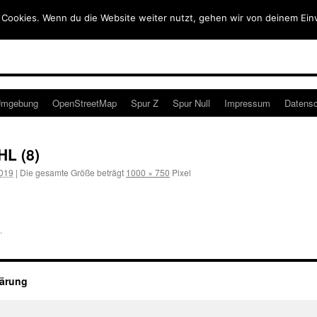
 Cookies. Wenn du die Website weiter nutzt, gehen wir von deinem Ein
mgebung
OpenStreetMap
Spur Z
Spur Null
Impressum
Datensc
L (8)
2019
|
Die gesamte Größe beträgt
1000 × 750
Pixel
.
lärung