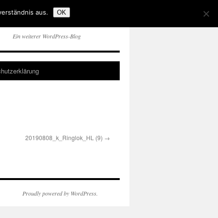
verständnis aus.
OK
Ein weiterer WordPress-Blog
hutzerklärung
20190808_k_Ringlok_HL (9)
Proudly powered by WordPress.