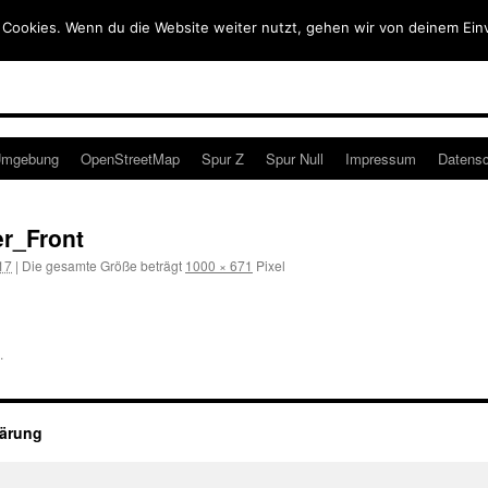
 Cookies. Wenn du die Website weiter nutzt, gehen wir von deinem Ein
mgebung
OpenStreetMap
Spur Z
Spur Null
Impressum
Datensc
r_Front
17
|
Die gesamte Größe beträgt
1000 × 671
Pixel
.
lärung