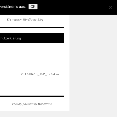
verständnis aus.
OK
Ein weiterer WordPress-Blog
hutzerklärung
2017-06-16_152_077-4
Proudly powered by WordPress.