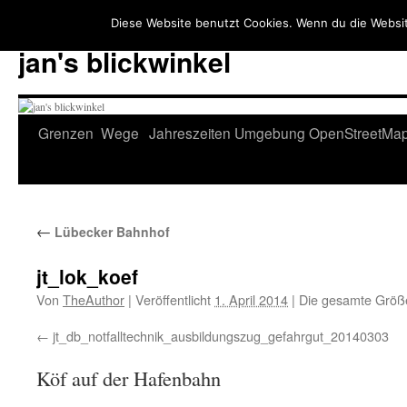
Diese Website benutzt Cookies. Wenn du die Websit
jan's blickwinkel
Zum
Grenzen
Wege
Jahreszeiten
Umgebung
OpenStreetMa
Inhalt
springen
←
Lübecker Bahnhof
jt_lok_koef
Von
TheAuthor
|
Veröffentlicht
1. April 2014
|
Die gesamte Größ
jt_db_notfalltechnik_ausbildungszug_gefahrgut_20140303
Köf auf der Hafenbahn