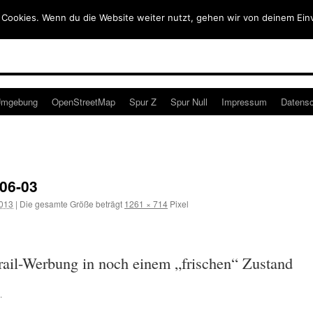
 Cookies. Wenn du die Website weiter nutzt, gehen wir von deinem Ein
mgebung
OpenStreetMap
Spur Z
Spur Null
Impressum
Datensc
-06-03
2013
|
Die gesamte Größe beträgt
1261 × 714
Pixel
rail-Werbung in noch einem „frischen“ Zustand
.