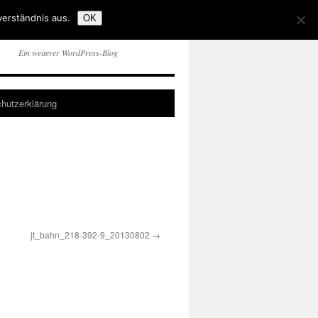
verständnis aus.
OK
Ein weiterer WordPress-Blog
hutzerklärung
jt_bahn_218-392-9_20130802