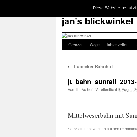
Diese Website benutzt
jan's blickwinkel
Grenzen
Wege
Jahreszeiten
U
Zum
Inhalt
←
Lübecker Bahnhof
springen
jt_bahn_sunrail_2013
Von
TheAuthor
|
Veröffentlicht
9. August 
Mittelweserbahn mit Sun
Setze ein Lesezeichen auf den
Permalink