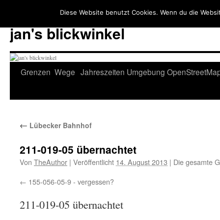
Diese Website benutzt Cookies. Wenn du die Websit
jan's blickwinkel
Zum
Grenzen
Wege
Jahreszeiten
Umgebung
OpenStreetMa
Inhalt
springen
←
Lübecker Bahnhof
211-019-05 übernachtet
Von
TheAuthor
|
Veröffentlicht
14. August 2013
|
Die gesamte G
155-056-05-9 - vergessen?
211-019-05 übernachtet